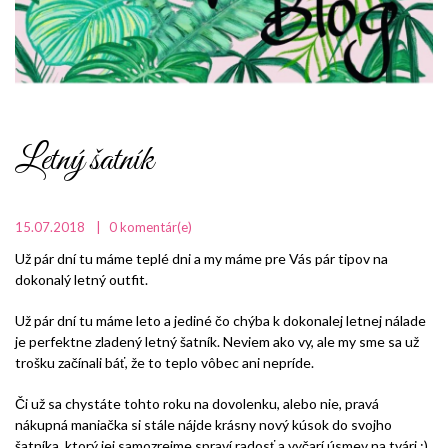
Letný šatník
15.07.2018
0
komentár(e)
Už pár dní tu máme teplé dni a my máme pre Vás pár tipov na
dokonalý letný outfit.
Už pár dní tu máme leto a jediné čo chýba k dokonalej letnej nálade
je perfektne zladený letný šatník. Neviem ako vy, ale my sme sa už
trošku začínali báť, že to teplo vôbec ani nepríde.
Či už sa chystáte tohto roku na dovolenku, alebo nie, pravá
nákupná maniačka si stále nájde krásny nový kúsok do svojho
šatníka, ktorý jej samozrejme spraví radosť a vyčarí úsmev na tvári :)