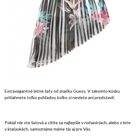
Extravagantné letné šaty od značky Guess. V takomto kúsku
pritiahnete toľko pohľadov, koľko si neviete ani predstaviť.
Pokiaľ nie ste šatová a cítite sa najlepšie v nohaviciach, alebo v lete
v kraťaskách, samozrejme máme tip aj pre Vás.