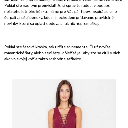
Pokiaľ ste nad tým premýšľali, že si spravíte radosť v podobe
nejakého letného kúsku, máme pre Vás pár tipov. Inšpirácie sme
čerpali z našej ponuky, kde mimochodom pridávame pravidelné
novinky, ktoré sa oplatí sledovať. Tak nič nepremeškaj.
Pokiaľ ste šatová kráska, tak určite to nemeňte. Či už zvolíte
romantické šaty, alebo sexi šaty, dôležité je, aby ste sa cítili v nich
ako vo svojej koži a takto rozhodne zažiarite.