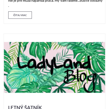
nie je pre muža najľahšia práca. My Vám radíme...buďte odvážny
.
ČÍTAJ VIAC
LETNÝ ŠATNÍK