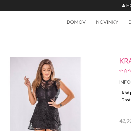
MÔ
DOMOV
NOVINKY
KR
INFO
- Kód
- Dost
42,9