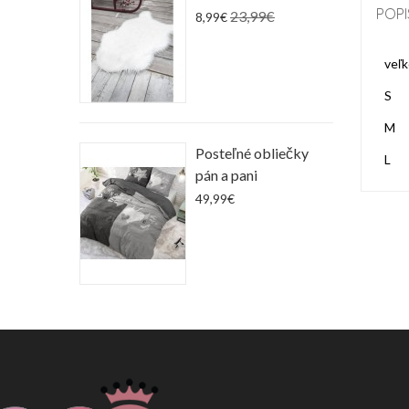
POPI
23,99€
8,99€
veľ
S
M
Posteľné obliečky
L
pán a pani
49,99€