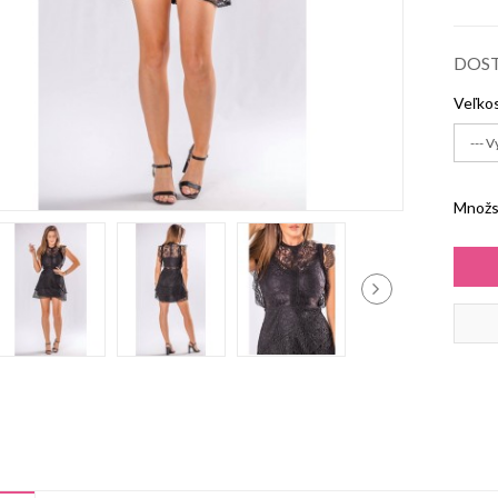
DOS
Veľko
Množs