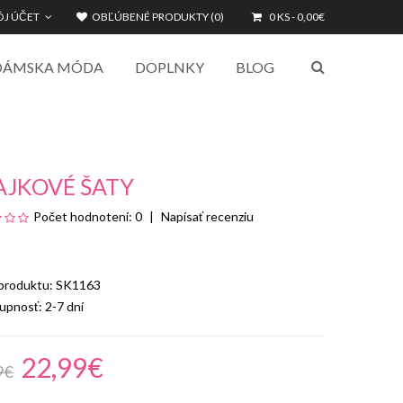
J ÚČET
OBĽÚBENÉ PRODUKTY (0)
0 KS - 0,00€
DÁMSKA MÓDA
DOPLNKY
BLOG
AJKOVÉ ŠATY
Počet hodnotení: 0
Napísať recenziu
 produktu: SK1163
upnosť:
2-7 dní
22,99€
9€