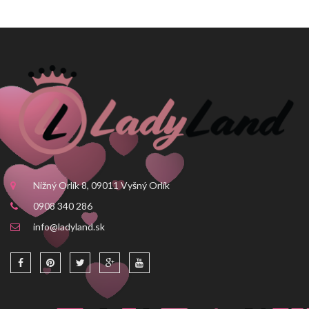
Nižný Orlík 8, 09011 Vyšný Orlík
0908 340 286
info@ladyland.sk