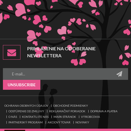
PRIHLÁSENIE NA ODOBERANIE
NEWSLETTERA
UNSUBSCRIBE
OCHRANA OSOBNÝCH ÚDAJOV
OBCHODNÉ PODMIENKY
ODSTÚPENIE OD ZMLUVY
REKLAMAČNÝ PORIADOK
DOPRAVA A PLATBA
O NÁS
KONTAKTUJTE NÁS
MAPA STRÁNOK
VÝROBCOVIA
PARTNERSKÝ PROGRAM
AKCIOVÝ TOVAR
NOVINKY