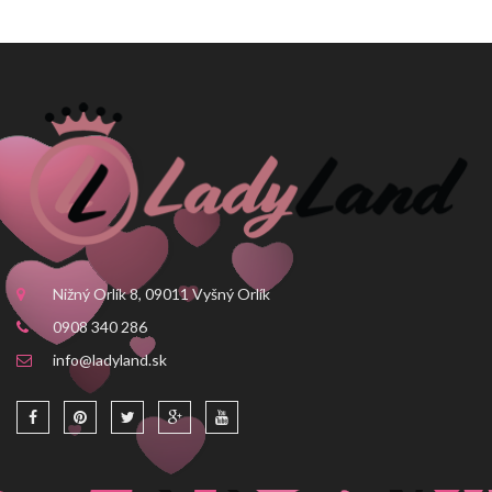
Nižný Orlík 8, 09011 Vyšný Orlík
0908 340 286
info@ladyland.sk