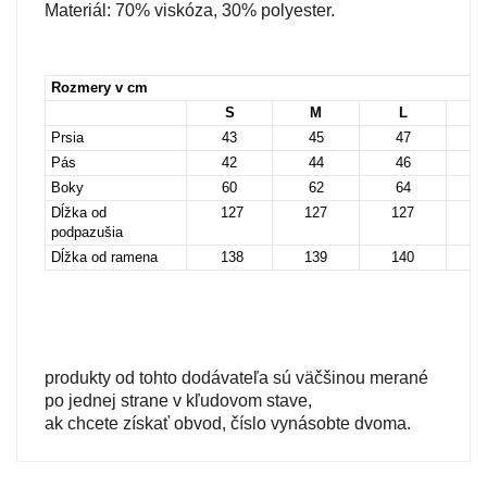
Materiál: 70% viskóza, 30% polyester.
Rozmery v cm
S
M
L
Prsia
43
45
47
Pás
42
44
46
Boky
60
62
64
Dĺžka od
127
127
127
1
podpazušia
Dĺžka od ramena
138
139
140
1
produkty od tohto dodávateľa sú väčšinou merané 
po jednej strane v kľudovom stave,

ak chcete získať obvod, číslo vynásobte dvoma.