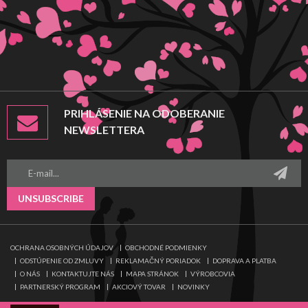
PRIHLÁSENIE NA ODOBERANIE
NEWSLETTERA
UNSUBSCRIBE
OCHRANA OSOBNÝCH ÚDAJOV
OBCHODNÉ PODMIENKY
ODSTÚPENIE OD ZMLUVY
REKLAMAČNÝ PORIADOK
DOPRAVA A PLATBA
O NÁS
KONTAKTUJTE NÁS
MAPA STRÁNOK
VÝROBCOVIA
PARTNERSKÝ PROGRAM
AKCIOVÝ TOVAR
NOVINKY
© Ladyland.sk •
NajReklama.sk – tvorba eshopov