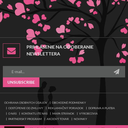
PRIHLÁSENIE NA ODOBERANIE
NEWSLETTERA
UNSUBSCRIBE
OCHRANA OSOBNÝCH ÚDAJOV
OBCHODNÉ PODMIENKY
ODSTÚPENIE OD ZMLUVY
REKLAMAČNÝ PORIADOK
DOPRAVA A PLATBA
O NÁS
KONTAKTUJTE NÁS
MAPA STRÁNOK
VÝROBCOVIA
PARTNERSKÝ PROGRAM
AKCIOVÝ TOVAR
NOVINKY
© Ladyland.sk •
NajReklama.sk – tvorba eshopov