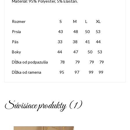
Materiál: 95% Polyester, 5% Elastán.
Rozmer S M L XL
Prsia 43 48 50 53
Pás 33 38 41 44
Boky 44 47 50 53
Dĺžka od podpazušia 78 79 79 79
Dĺžka od ramena 95 97 99 99
Súvisiace produkty (1)