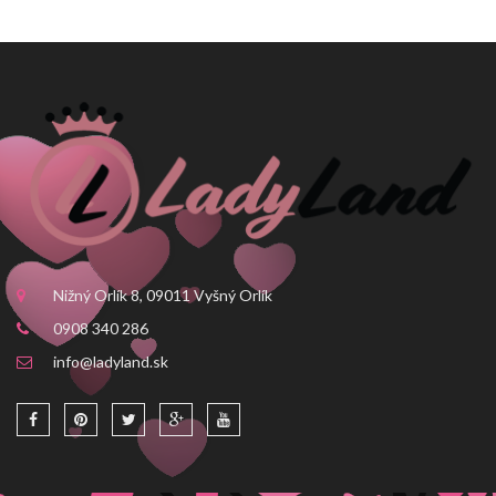
Nižný Orlík 8, 09011 Vyšný Orlík
0908 340 286
info@ladyland.sk